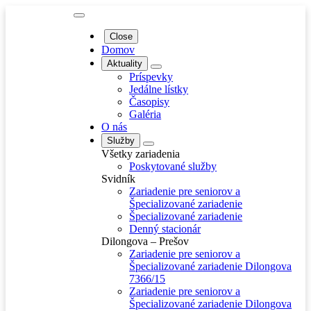
Close
Domov
Aktuality
Príspevky
Jedálne lístky
Časopisy
Galéria
O nás
Služby
Všetky zariadenia
Poskytované služby
Svidník
Zariadenie pre seniorov a
Špecializované zariadenie
Špecializované zariadenie
Denný stacionár
Dilongova – Prešov
Zariadenie pre seniorov a
Špecializované zariadenie Dilongova
7366/15
Zariadenie pre seniorov a
Špecializované zariadenie Dilongova