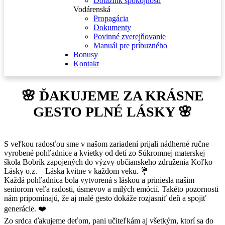
Dotazník spokojnosti
Vodárenská
Propagácia
Dokumenty
Povinné zverejňovanie
Manuál pre príbuzného
Bonusy
Kontakt
🌸 ĎAKUJEME ZA KRÁSNE
GESTO PLNÉ LÁSKY 🌸
S veľkou radosťou sme v našom zariadení prijali nádherné ručne
vyrobené pohľadnice a kvietky od detí zo Súkromnej materskej
škola Bobrík zapojených do výzvy občianskeho združenia Koľko
Lásky o.z. – Láska kvitne v každom veku. 💐
Každá pohľadnica bola vytvorená s láskou a priniesla našim
seniorom veľa radosti, úsmevov a milých emócií. Takéto pozornosti
nám pripomínajú, že aj malé gesto dokáže rozjasniť deň a spojiť
generácie. ❤️
Zo srdca ďakujeme deťom, pani učiteľkám aj všetkým, ktorí sa do