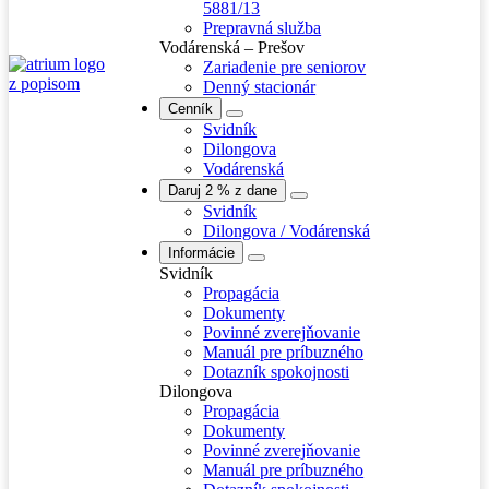
5881/13
Prepravná služba
Vodárenská – Prešov
Zariadenie pre seniorov
Denný stacionár
Cenník
Svidník
Dilongova
Vodárenská
Daruj 2 % z dane
Svidník
Dilongova / Vodárenská
Informácie
Svidník
Propagácia
Dokumenty
Povinné zverejňovanie
Manuál pre príbuzného
Dotazník spokojnosti
Dilongova
Propagácia
Dokumenty
Povinné zverejňovanie
Manuál pre príbuzného